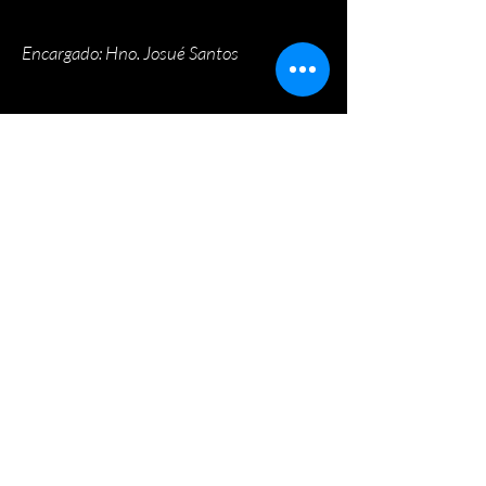
Encargado: Hno. Josué Santos
Comuníquese con Nosotros
Tesorería