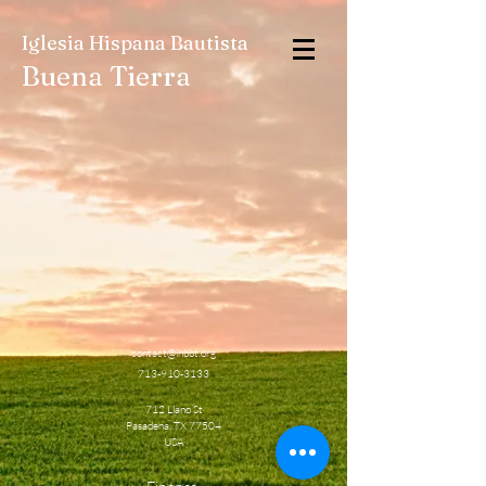
Iglesia Hispana Bautista
Buena Tierra
contact@ihbbt.org
713-910-3133
712 Llano St
Pasadena, TX 77504
USA